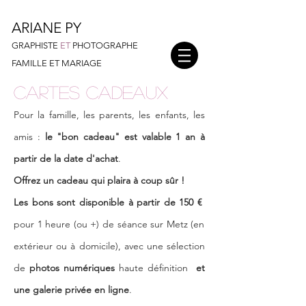
ARIANE PY
GRAPHISTE
ET
PHOTOGRAPHE
FAMILLE ET MARIAGE
Cartes cadeaux
Pour la famille, les parents, les enfants, les
amis :
le "bon cadeau" est valable 1 an à
partir de la date d'achat
.
Offrez un cadeau qui plaira à coup sûr !
L
es bons sont disponible à partir de 150 €
pour 1 heu
re (ou +) de séance sur Metz
(en
extérieur ou à domicile), avec une sélection
de
photos numériques
haute définition
et
une galerie privée en ligne
.