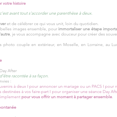
 votre histoire
c'est avant tout s'accorder une parenthèse à deux.
uver
et de célébrer ce qui vous unit, loin du quotidien.
de belles images ensemble, pour
immortaliser une étape importa
'autre
, je vous accompagne avec douceur pour créer des souven
es photo couple en extérieur, en Moselle, en Lorraine, au 
e
Day After
d'être racontée à sa façon.
vies :
ouvenirs à deux I pour annoncer un mariage ou un PACS I pour
 destinées à vos faire-part I pour organiser une séance Day Aft
t simplement
pour vous offrir un moment à partager ensemble
.
spontanée