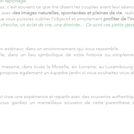
un reportage
s, c'est souvent ce que me disent les couples avant leur séanc
, avec
des images naturelles, spontanées et pleines de vie
, réa
ue vous puissiez oublier l'objectif et simplement
profiter de l'i
herche, un éclat de rire, une étreinte… Ce sont ces petits geste
en extérieur, dans un environnement qui vous ressemble.
ille, dans un lieu symbolique de votre histoire ou simplem
messine, dans toute la Moselle, en Lorraine, au Luxembourg et
 propose également un superbe jardin si vous souhaitez vous d
t vivre une expérience et repartir avec des souvenirs authentiqu
ous gardiez un merveilleux souvenir de cette parenthèse