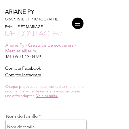
ARIANE PY
GRAPHISTE
ET
PHOTOGRAPHE
FAMILLE ET MARIAGE
Me Contacter​
Ariane Py - Créatrice de souvenirs -
Metz et ailleurs.
Tél.
06 71 13 04 99
Compte Facebook
Compte Instagram
Chaque projet est unique : contactez-moi en me
racontant le votre. Je veillerai à vous proposer
une offre adaptée.
Voir les tarifs.
Nom de famille