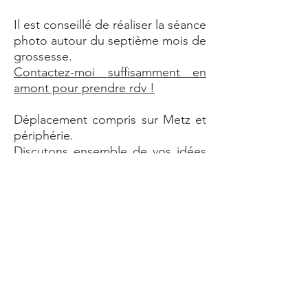
Il est conseillé de réaliser la séance
photo autour du septième mois de
grossesse.
Contactez-moi
suffisamment en
amont pour prendre rdv !
Déplacement compris sur Metz et
périphérie
.
Discutons ensemble de vos idées
ou projets, et je pourrais vous
conseiller sur les lieux, la période,
les tenues à adopter...
Vous souhaitez prolonger
l'expérience de votre maternité ?
Je propose des
séances
allaitement
et des séances
nouveau-né lifestyle, à votre
domicile ou en pleine nature.