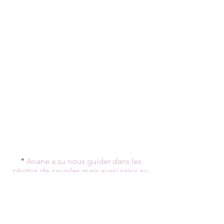
"
Ariane a su nous guider dans les
photos de couples mais aussi saisir au
vol les instants magiques et capter les
petits détails. Une super photographe,
douce, discrète et toujours souriante.
Encore un grand merci pour les beaux
souvenirs que tu nous offres !
"