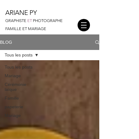
ARIANE PY
GRAPHISTE
ET
PHOTOGRAPHE
FAMILLE ET MARIAGE
BLOG
Tous les posts
Tous les posts
Mariage
Cérémonie
laïque
Famille
papeterie
Mariage