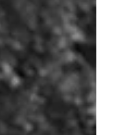
n'hésitez pas à mélanger les matières
(laine,dentelle, lin...) les textures peuvent être
très photogéniques. C'est aussi important de
venir dans des vêtements dans lesquels
vous vous sentez confortable . Pensez à
repasser vos vêtements avant la séance, et