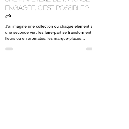
Ariane
29 avr. 2025
Une papeterie de mariage
engagée, c’est possible ?
🌱
J’ai imaginé une collection où chaque élément a
une seconde vie : les faire-part se transforment en
fleurs ou en aromates, les marque-places
deviennent de jolis cadeaux d’invités à planter ou
à utiliser comme marque-page, et les plans de
table poétiques, imprimés sur papier recyclé,
trouvent leur place en décoration ou en cartes
postales à offrir.