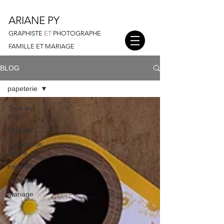
ARIANE PY
GRAPHISTE
ET
PHOTOGRAPHE
FAMILLE ET MARIAGE
BLOG
papeterie
Tous les
posts
Mariage
Cérémonie
laïque
Famille
papeterie
Mariage