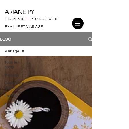
ARIANE PY
GRAPHISTE
ET
PHOTOGRAPHE
FAMILLE ET MARIAGE
BLOG
Mariage
Tous les
posts
Mariage
Cérémonie
laïque
Famille
papeterie
Mariage