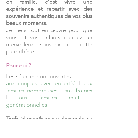
en famille, c’est vivre une
expérience et repartir avec des
souvenirs authentiques de vos plus
beaux moments.
Je mets tout en œuvre pour que
vous et vos enfants gardiez un
merveilleux souvenir de cette
parenthèse.
Pour qui ?
Les séances sont ouvertes :
aux couples avec enfant(s)
I
aux
familles nombreuses
I
aux fratries
I
aux familles multi-
générationnelles
Tarifs
(disponibles sur demande ou
directement
sur le site
) à partir de
150€.