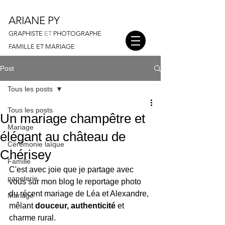
ARIANE PY
GRAPHISTE
ET
PHOTOGRAPHE
FAMILLE ET MARIAGE
Post
Tous les posts
Tous les posts
Un mariage champêtre et
Mariage
élégant au château de
Cérémonie laïque
Chérisey
Famille
C'est avec joie que je partage avec 
papeterie
vous sur mon blog le reportage photo 
du récent mariage de Léa et Alexandre, 
Mariage
mêlant 
douceur, authenticité
 et 
charme rural.