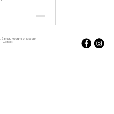
, à Metz, Meurthe-et-Moselle,
g
-
Contact