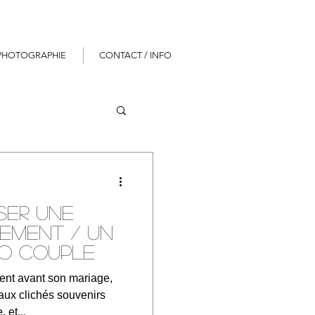
PHOTOGRAPHIE
CONTACT / INFO
ser une
ement / un
to couple
nt avant son mariage,
eaux clichés souvenirs
 et...