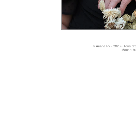
© Ariane Py - 2026 - Tous dr
Meuse, fr