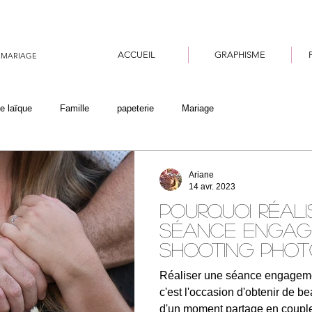
ACCUEIL
GRAPHISME
 MARIAGE
e laïque
Famille
papeterie
Mariage
Ariane
14 avr. 2023
Pourquoi réali
séance engag
shooting pho
Réaliser une séance engageme
c'est l'occasion d'obtenir de b
d'un moment partage en couple,